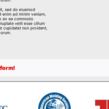
lit, sed do eiusmod
Ut enim ad minim veniam,
quip ex ea commodo
luptate velit esse cillum
at cupidatat non proident,
aborum.
tform!