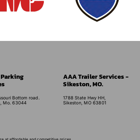
r Parking
AAA Trailer Services -
es
Sikeston, MO.
souri Bottom road.
1788 State Hwy HH,
n, Mo. 63044
Sikeston, MO 63801
re at affordable and competitive prices.