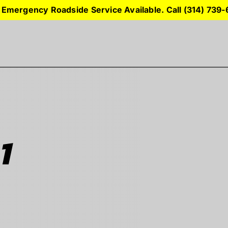
 Emergency Roadside Service Available. Call (314) 739
1