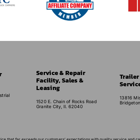
Service & Repair
r
Traile
Facility, Sales &
Servic
Leasing
trial
13816 Mis
1520 E. Chain of Rocks Road
Bridgeto
Granite City, Il. 62040
vice that far exceeds our customers’ expectations with quality service and ca