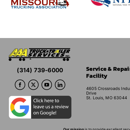
Service & Repai
(314) 739-6000
Facility
4605 Crossroads Indus
Drive
St. Louis, MO 63044
Our mission
is to provide excellent ser